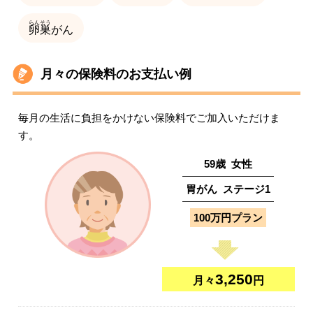
卵巣
がん
月々の保険料のお支払い例
毎月の生活に負担をかけない保険料でご加入いただけま
す。
59
歳
女性
胃がん
ステージ
1
100万円プラン
3,250
月々
円