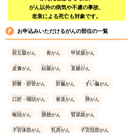
がん以外の病気や不慮の事故、
老衰による死亡も対象です。
お申込みいただけるがんの部位の一覧
前立腺
がん
胃
がん
甲状腺
がん
皮膚
がん
結腸
がん
直腸
がん
胆嚢
・
胆管
がん
肝臓
がん
すい臓
がん
口腔
・
咽頭
がん
食道
がん
肺
がん
喉頭
がん
膀胱
がん
腎尿路
がん
子宮体部
がん
乳房
がん
子宮頚部
がん