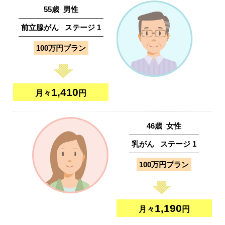
55
歳
男性
前立腺がん
ステージ
1
100万円プラン
1,410
月々
円
46
歳
女性
乳がん
ステージ
1
100万円プラン
1,190
月々
円