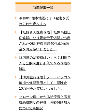
新着記事一覧
令和8年熊本地震により被害を受
けられた皆さまへ
【妊婦さん医療保険】妊娠高血圧
症候群になり緊急帝王切開で出産
されたO様(神奈川県40代)に保険
金をお支払いしました。
緑内障の治療費はいくら？利用で
きる公的制度と加入できる保険を
解説
【海外旅行保険】ノートパソコン
破損の修理費用として、保険金
10万円をお支払いしました。
クローン病にかかる治療費と医療
費助成制度の解説｜医療保険加入
についても解説