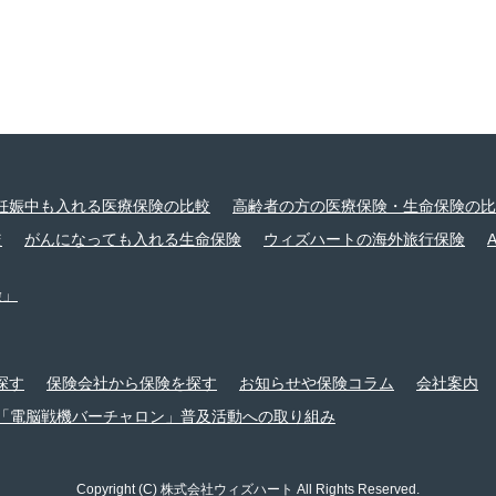
妊娠中も入れる医療保険の比較
高齢者の方の医療保険・生命保険の比
較
がんになっても入れる生命保険
ウィズハートの海外旅行保険
険」
探す
保険会社から保険を探す
お知らせや保険コラム
会社案内
「電脳戦機バーチャロン」普及活動への取り組み
Copyright (C) 株式会社ウィズハート All Rights Reserved.