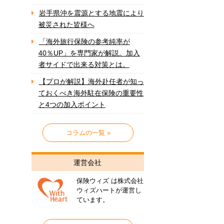
岩手県沖を震源とする地震により
被災された皆様へ
「海外旅行保険の参考純率が
40％UP」を専門家が解説。加入
者サイドで出来る対策とは。
【プロが解説】海外赴任者が知っ
ておくべき海外駐在保険の重要性
と4つの加入ポイント
コラムの一覧 »
運営会社
保険ウィズ は株式会社
ウィズハートが運営し
ています。