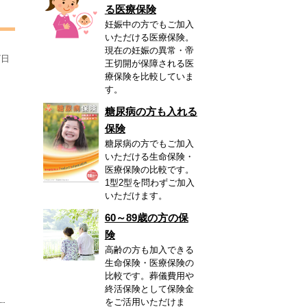
る医療保険
妊娠中の方でもご加入
いただける医療保険。
現在の妊娠の異常・帝
7日
王切開が保障される医
療保険を比較していま
す。
糖尿病の方も入れる
保険
糖尿病の方でもご加入
いただける生命保険・
医療保険の比較です。
1型2型を問わずご加入
いただけます。
60～89歳の方の保
険
高齢の方も加入できる
生命保険・医療保険の
比較です。葬儀費用や
終活保険として保険金
をご活用いただけま