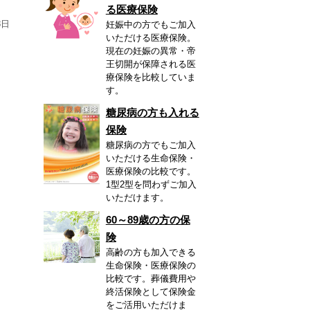
る医療保険
8日
妊娠中の方でもご加入
いただける医療保険。
現在の妊娠の異常・帝
王切開が保障される医
療保険を比較していま
す。
糖尿病の方も入れる
保険
糖尿病の方でもご加入
いただける生命保険・
医療保険の比較です。
1型2型を問わずご加入
いただけます。
60～89歳の方の保
険
高齢の方も加入できる
生命保険・医療保険の
比較です。葬儀費用や
終活保険として保険金
をご活用いただけま