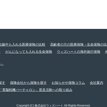
妊娠中も入れる医療保険の比較
高齢者の方の医療保険・生命保険の比
較
がんになっても入れる生命保険
ウィズハートの海外旅行保険
険」
探す
保険会社から保険を探す
お知らせや保険コラム
会社案内
「電脳戦機バーチャロン」普及活動への取り組み
Copyright (C) 株式会社ウィズハート All Rights Reserved.