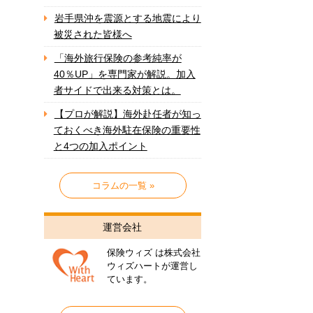
岩手県沖を震源とする地震により
被災された皆様へ
「海外旅行保険の参考純率が
40％UP」を専門家が解説。加入
者サイドで出来る対策とは。
【プロが解説】海外赴任者が知っ
ておくべき海外駐在保険の重要性
と4つの加入ポイント
コラムの一覧 »
運営会社
保険ウィズ は株式会社
ウィズハートが運営し
ています。