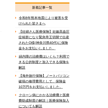
新着記事一覧
令和8年熊本地震により被害を受
けられた皆さまへ
【妊婦さん医療保険】妊娠高血圧
症候群になり緊急帝王切開で出産
されたO様(神奈川県40代)に保険
金をお支払いしました。
緑内障の治療費はいくら？利用で
きる公的制度と加入できる保険を
解説
【海外旅行保険】ノートパソコン
破損の修理費用として、保険金
10万円をお支払いしました。
クローン病にかかる治療費と医療
費助成制度の解説｜医療保険加入
についても解説