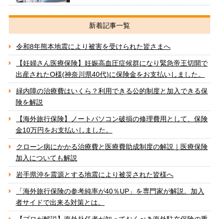
新着記事一覧
令和8年熊本地震により被害を受けられた皆さまへ
【妊婦さん医療保険】妊娠高血圧症候群になり緊急帝王切開で
出産されたO様(神奈川県40代)に保険金をお支払いしました。
緑内障の治療費はいくら？利用できる公的制度と加入できる保
険を解説
【海外旅行保険】ノートパソコン破損の修理費用として、保険
金10万円をお支払いしました。
クローン病にかかる治療費と医療費助成制度の解説｜医療保険
加入についても解説
岩手県沖を震源とする地震により被災された皆様へ
「海外旅行保険の参考純率が40％UP」を専門家が解説。加入
者サイドで出来る対策とは。
【プロが解説】海外赴任者が知っておくべき海外駐在保険の重