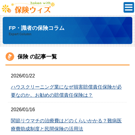
FP・識者の保険コラム
Expart Column
保険 の記事一覧
2026/01/22
ハウスクリーニング業になぜ損害賠償責任保険が必
要なのか。お勧めの賠償責任保険は？
2026/01/16
関節リウマチの治療費はどのくらいかかる？難病医
療費助成制度と民間保険の活用法