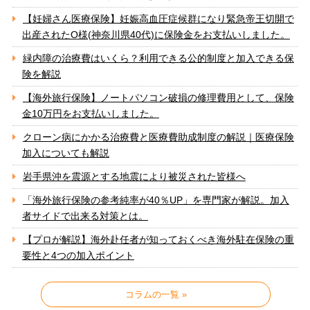
【妊婦さん医療保険】妊娠高血圧症候群になり緊急帝王切開で
出産されたO様(神奈川県40代)に保険金をお支払いしました。
緑内障の治療費はいくら？利用できる公的制度と加入できる保
険を解説
【海外旅行保険】ノートパソコン破損の修理費用として、保険
金10万円をお支払いしました。
クローン病にかかる治療費と医療費助成制度の解説｜医療保険
加入についても解説
岩手県沖を震源とする地震により被災された皆様へ
「海外旅行保険の参考純率が40％UP」を専門家が解説。加入
者サイドで出来る対策とは。
【プロが解説】海外赴任者が知っておくべき海外駐在保険の重
要性と4つの加入ポイント
コラムの一覧 »