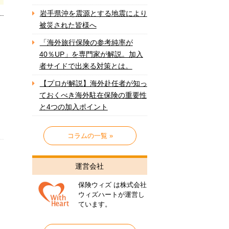
岩手県沖を震源とする地震により
被災された皆様へ
「海外旅行保険の参考純率が
40％UP」を専門家が解説。加入
者サイドで出来る対策とは。
【プロが解説】海外赴任者が知っ
ておくべき海外駐在保険の重要性
と4つの加入ポイント
コラムの一覧 »
運営会社
保険ウィズ は株式会社
ウィズハートが運営し
ています。