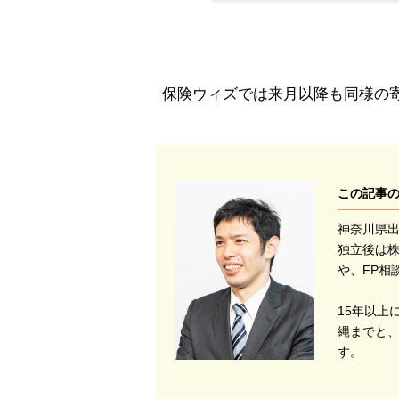
保険ウィズでは来月以降も同様の
この記事
神奈川県
独立後は
や、FP相
15年以上
縄までと、
す。