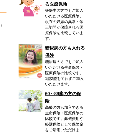
る医療保険
妊娠中の方でもご加入
いただける医療保険。
現在の妊娠の異常・帝
新）
王切開が保障される医
療保険を比較していま
す。
糖尿病の方も入れる
保険
糖尿病の方でもご加入
いただける生命保険・
医療保険の比較です。
1型2型を問わずご加入
いただけます。
60～89歳の方の保
険
高齢の方も加入できる
生命保険・医療保険の
比較です。葬儀費用や
終活保険として保険金
をご活用いただけま