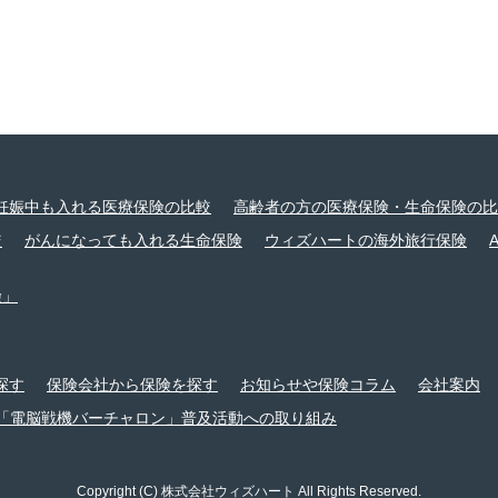
妊娠中も入れる医療保険の比較
高齢者の方の医療保険・生命保険の比
較
がんになっても入れる生命保険
ウィズハートの海外旅行保険
険」
探す
保険会社から保険を探す
お知らせや保険コラム
会社案内
「電脳戦機バーチャロン」普及活動への取り組み
Copyright (C) 株式会社ウィズハート All Rights Reserved.