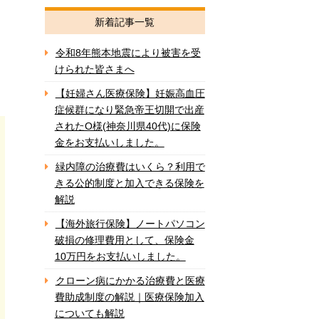
新着記事一覧
令和8年熊本地震により被害を受
けられた皆さまへ
【妊婦さん医療保険】妊娠高血圧
症候群になり緊急帝王切開で出産
されたO様(神奈川県40代)に保険
金をお支払いしました。
緑内障の治療費はいくら？利用で
きる公的制度と加入できる保険を
解説
【海外旅行保険】ノートパソコン
破損の修理費用として、保険金
10万円をお支払いしました。
クローン病にかかる治療費と医療
費助成制度の解説｜医療保険加入
についても解説