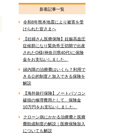
新着記事一覧
令和8年熊本地震により被害を受
けられた皆さまへ
【妊婦さん医療保険】妊娠高血圧
症候群になり緊急帝王切開で出産
されたO様(神奈川県40代)に保険
金をお支払いしました。
緑内障の治療費はいくら？利用で
きる公的制度と加入できる保険を
解説
【海外旅行保険】ノートパソコン
破損の修理費用として、保険金
10万円をお支払いしました。
クローン病にかかる治療費と医療
費助成制度の解説｜医療保険加入
についても解説