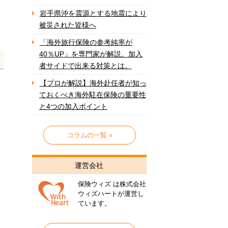
岩手県沖を震源とする地震により
被災された皆様へ
「海外旅行保険の参考純率が
40％UP」を専門家が解説。加入
者サイドで出来る対策とは。
【プロが解説】海外赴任者が知っ
ておくべき海外駐在保険の重要性
と4つの加入ポイント
コラムの一覧 »
運営会社
保険ウィズ は株式会社
ウィズハートが運営し
ています。