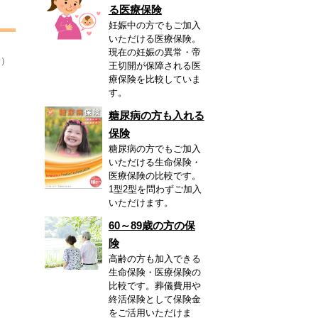
る医療保険
妊娠中の方でもご加入
いただける医療保険。
現在の妊娠の異常・帝
新）
王切開が保障される医
療保険を比較していま
す。
糖尿病の方も入れる
保険
糖尿病の方でもご加入
いただける生命保険・
医療保険の比較です。
1型2型を問わずご加入
いただけます。
60～89歳の方の保
険
高齢の方も加入できる
生命保険・医療保険の
比較です。葬儀費用や
終活保険として保険金
をご活用いただけま