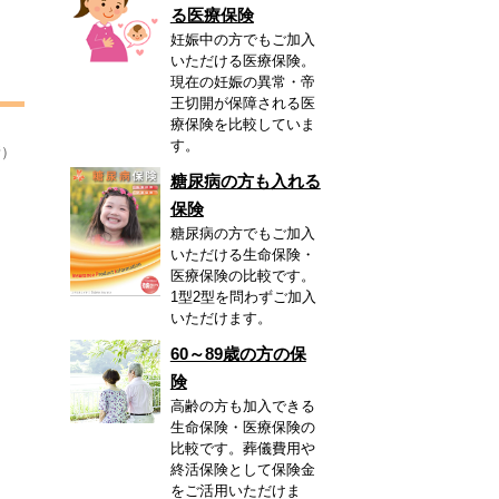
る医療保険
妊娠中の方でもご加入
いただける医療保険。
現在の妊娠の異常・帝
王切開が保障される医
療保険を比較していま
す。
新）
糖尿病の方も入れる
保険
糖尿病の方でもご加入
いただける生命保険・
医療保険の比較です。
1型2型を問わずご加入
いただけます。
60～89歳の方の保
険
高齢の方も加入できる
生命保険・医療保険の
比較です。葬儀費用や
終活保険として保険金
をご活用いただけま