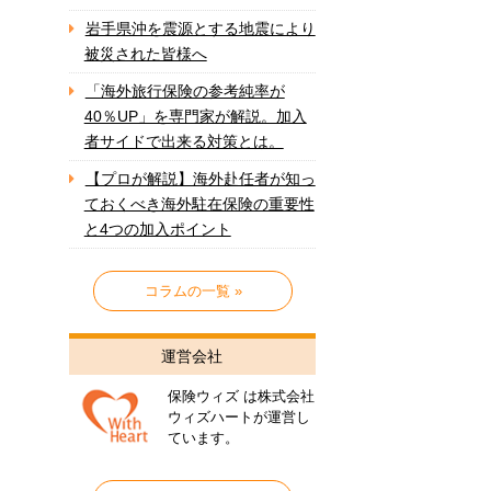
岩手県沖を震源とする地震により
被災された皆様へ
「海外旅行保険の参考純率が
40％UP」を専門家が解説。加入
者サイドで出来る対策とは。
【プロが解説】海外赴任者が知っ
ておくべき海外駐在保険の重要性
と4つの加入ポイント
コラムの一覧 »
運営会社
保険ウィズ は株式会社
ウィズハートが運営し
ています。