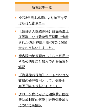
新着記事一覧
令和8年熊本地震により被害を受
けられた皆さまへ
【妊婦さん医療保険】妊娠高血圧
症候群になり緊急帝王切開で出産
されたO様(神奈川県40代)に保険
金をお支払いしました。
緑内障の治療費はいくら？利用で
きる公的制度と加入できる保険を
解説
【海外旅行保険】ノートパソコン
破損の修理費用として、保険金
10万円をお支払いしました。
クローン病にかかる治療費と医療
費助成制度の解説｜医療保険加入
についても解説